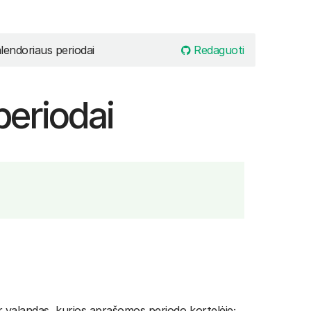
Redaguoti
lendoriaus periodai
periodai
r valandas, kurios aprašomos periodo kortelėje;