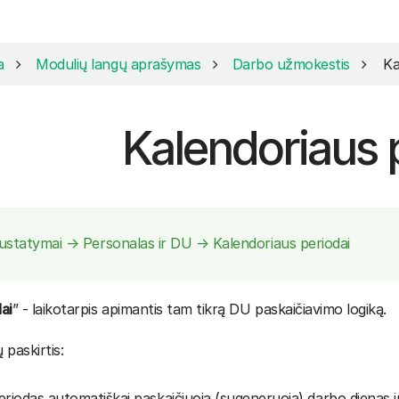
a
Modulių langų aprašymas
Darbo užmokestis
Ka
Kalendoriaus 
ustatymai → Personalas ir DU → Kalendoriaus periodai
ai
” - laikotarpis apimantis tam tikrą DU paskaičiavimo logiką.
 paskirtis:
eriodas automatiškai paskaičiuoja (sugeneruoja) darbo dienas i