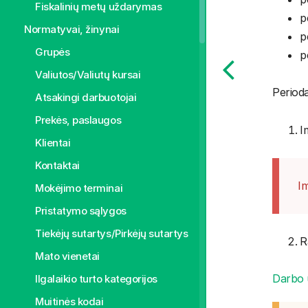
Fiskalinių metų uždarymas
p
Normatyvai, žinynai
p
Grupės
p
Valiutos/Valiutų kursai
Periodai
Atsakingi darbuotojai
Prekės, paslaugos
I
Klientai
Kontaktai
Im
Mokėjimo terminai
Pristatymo sąlygos
Tiekėjų sutartys/Pirkėjų sutartys
R
Mato vienetai
Darbo 
Ilgalaikio turto kategorijos
Muitinės kodai