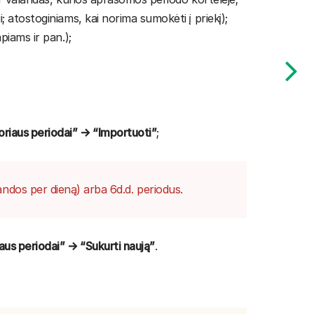
 atostoginiams, kai norima sumokėti į priekį);
piams ir pan.);
riaus periodai” → “Importuoti”
;
andos per dieną) arba 6d.d. periodus.
us periodai” → “Sukurti naują”
.