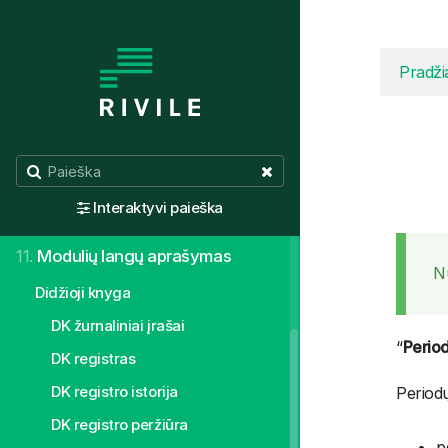
5.
Pirmieji žingsniai
6.
Moduliai
Pradži
7.
Integraciniai sprendimai
8.
API
9.
Valstybiniai registrai
Interaktyvi paieška
10.
Savarankiško mokymosi medžiaga
11.
Modulių langų aprašymas
N
Didžioji knyga
DK žurnaliniai įrašai
“
Period
DK registras
DK registro istorija
Periodų
DK registro peržiūra
p