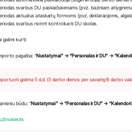
eriodas svarbus DU paskaičiavimams (pvz. baziniam atlyginimui;
eriodas aktualus ataskaitų formoms (pvz. deklaracijoms, algala
eriodas svarbus norint kontroliuoti DU skolas.
 galimi kurti:
mporto pagalba: “
Nustatymai” → “Personalas ir DU” → “Kalendo
portuoti galima 5 d.d. (5 darbo dienos per savaitę/8 darbo val
ankiniu būdu: “
Nustatymai” → “Personalas ir DU” → “Kalendoria
užmokestis