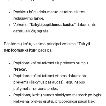
Rankiniu būdu dokumento detalios eilutės
redagavimo lange;
Veiksmu “
Taikyti papildomus kaštus
” dokumento
detalių eilučių sąraše .
Papildomų kaštų vedimo principai veiksmo “
Taikyti
papildomus kaštus
” pagalba:
Papildomi kaštai taikomi tik prekėms su tipu
“
Prekė
”.
Papildomi kaštai taikomi visoms dokumento
prekėms (išskyrus paslaugas), jeigu nebus
pažymėta nei viena prekė.
Papildomų kaštų sumos skaidymo metodai: po lygiai
kiekvienai prekės eilutei, proporcingai pagal kiekį,