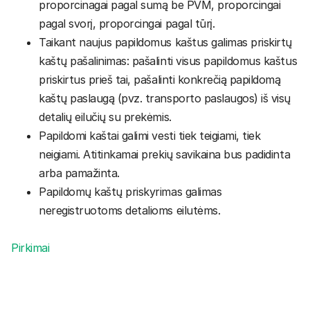
proporcinagai pagal sumą be PVM, proporcingai
pagal svorį, proporcingai pagal tūrį.
Taikant naujus papildomus kaštus galimas priskirtų
kaštų pašalinimas: pašalinti visus papildomus kaštus
priskirtus prieš tai, pašalinti konkrečią papildomą
kaštų paslaugą (pvz. transporto paslaugos) iš visų
detalių eilučių su prekėmis.
Papildomi kaštai galimi vesti tiek teigiami, tiek
neigiami. Atitinkamai prekių savikaina bus padidinta
arba pamažinta.
Papildomų kaštų priskyrimas galimas
neregistruotoms detalioms eilutėms.
Pirkimai