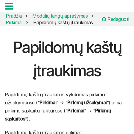
Pradžia
Modulių langų aprašymas
Redaguoti
Pirkimai
Papildomų kaštų įtraukimas
Papildomų kaštų
įtraukimas
Papildomų kaštų įtraukimas vykdomas pirkimo
užsakymuose (“
Pirkimai
” → “
Pirkimų užsakymai
”) arba
pirkimo sąskaitų faktūrose (“
Pirkimai
” → “
Pirkimų
sąskaitos
”).
Papildomų kaštų įtraukimas galimas: