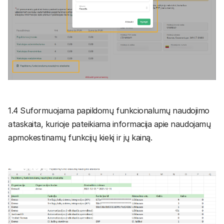
1.4 Suformuojama papildomų funkcionalumų naudojimo
ataskaita, kurioje pateikiama informacija apie naudojamų
apmokestinamų funkcijų kiekį ir jų kainą.