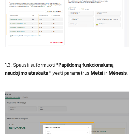
1.3. Spausti suformuoti
"Papildomų funkcionalumų
naudojimo ataskaita"
įvesti parametrus
Metai
ir
Mėnesis
.