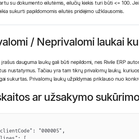
artu su dokumento eilutėmis, eilučių kiekis turi būti <= 100. Jei
eikia sukurti papildomomis eilutės pridėjimo užklausomis.
valomi / Neprivalomi laukai ku
 įrašus dauguma laukų gali būti nepildomi, nes Rivile ERP au
us nustatymus. Tačiau yra tam tikrų privalomų laukų, kuriuos 
ai sukurtas. Privalomų laukų užpildymas priklauso nuo konkre
kaitos ar užsakymo sukūrim
clientCode": "000005",

lines": [
