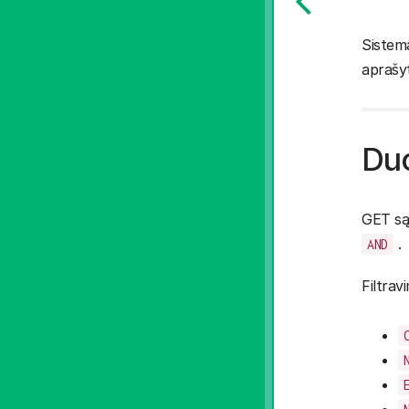
Sistema
aprašyt
Duo
GET sąr
.
AND
Filtrav