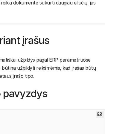
 reikia dokumente sukurti daugiau eilučių, jas
riant įrašus
tomatiškai užpildys pagal ERP parametruose
būtina užpildyti reikšmėmis, kad įrašas būtų
taus įrašo tipo.
o pavyzdys