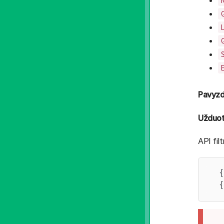
Pavyzd
Užduot
API fil
  {
  {