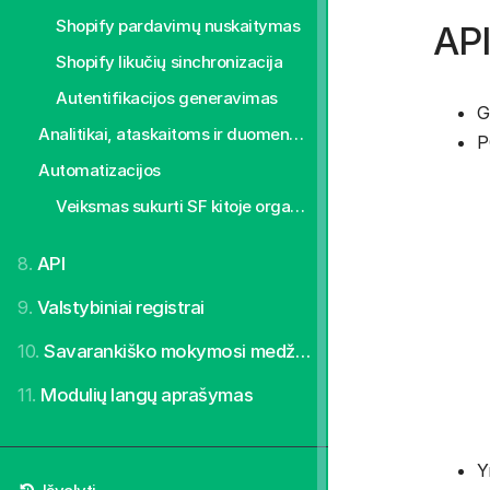
Shopify pardavimų nuskaitymas
API
Shopify likučių sinchronizacija
Autentifikacijos generavimas
G
Analitikai, ataskaitoms ir duomenų eksportui
P
Automatizacijos
Veiksmas sukurti SF kitoje organizacijos įmonėje
8.
API
9.
Valstybiniai registrai
10.
Savarankiško mokymosi medžiaga
11.
Modulių langų aprašymas
Y