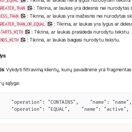
: Tikrina, ar laukas nėra lygus nurodytam tekstui a
NOT_EQUAL
: Tikrina, ar laukas yra didesnis nei nurodytas s
GREATER_THAN
: Tikrina, ar laukas yra mažesnis nei nurodytas sk
LESS_THAN
: Tikrina, ar laukas yra lygus ar dides
GREATER_THAN_OR_EQUAL
: Tikrina, ar laukas prasideda nurodytu tekstu.
STARTS_WITH
: Tikrina, ar laukas baigiasi nurodytu tekstu.
ENDS_WITH
ys
:
is
: Vykdyti filtravimą klientų, kurių pavadinime yra fragmentas
trų sąlyga:
    "operation": "CONTAINS",    "name": "name",
    "operation": "EQUAL",    "name": "active", 