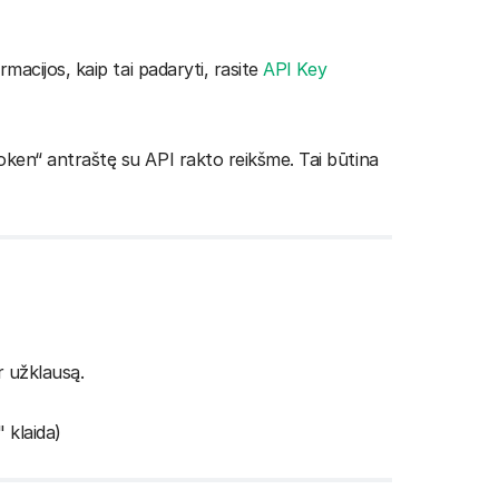
macijos, kaip tai padaryti, rasite
API Key
oken“ antraštę su API rakto reikšme. Tai būtina
r užklausą.
 klaida)