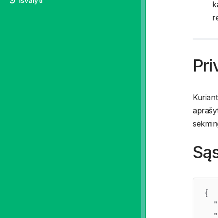
Išvalyti
k
r
Pri
Kuriant
aprašyt
sėkming
Sąs
{

  "
  "