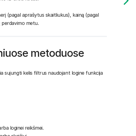
į (pagal aprašytus skaitliukus), kainą (pagal
nų perdavimo metu.
iniuose metoduose
sujungti kelis filtrus naudojant logine funkcija
arba loginei reikšmei.