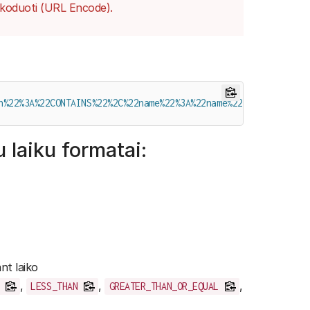
užkoduoti (URL Encode).
n%22%3A%22CONTAINS%22%2C%22name%22%3A%22name%22%2C%22value%
u laiku formatai:
nt laiko
,
,
,
LESS_THAN
GREATER_THAN_OR_EQUAL