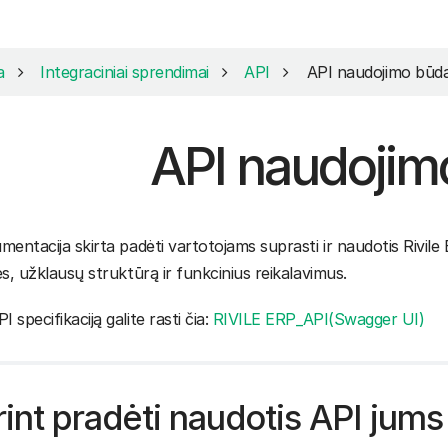
a
Integraciniai sprendimai
API
API naudojimo būda
API naudojim
mentacija skirta padėti vartotojams suprasti ir naudotis Rivile
es, užklausų struktūrą ir funkcinius reikalavimus.
 specifikaciją galite rasti čia:
RIVILE ERP_API(Swagger UI)
int pradėti naudotis API jums