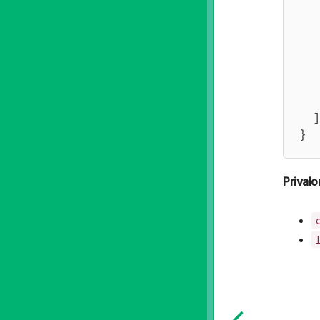
   
   
   
   
   
   
  ]

}
Privalo