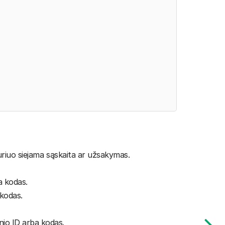
uriuo siejama sąskaita ar užsakymas.
a kodas.
 kodas.
nio ID arba kodas.