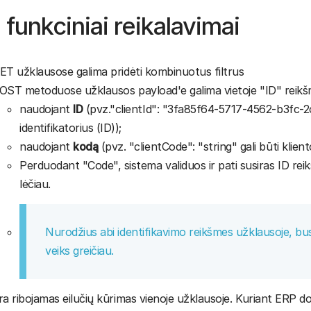
 funkciniai reikalavimai
ET užklausose galima pridėti kombinuotus filtrus
OST metoduose užklausos payload'e galima vietoje "ID" reik
naudojant
ID
(pvz."clientId": "3fa85f64-5717-4562-b3fc-2c
identifikatorius (ID));
naudojant
kodą
(pvz. "clientCode": "string" gali būti klien
Perduodant "Code", sistema validuos ir pati susiras ID re
lėčiau.
Nurodžius abi identifikavimo reikšmes užklausoje, b
veiks greičiau.
ra ribojamas eilučių kūrimas vienoje užklausoje. Kuriant ERP 