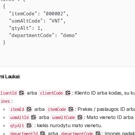
 {

   "itemCode": "000002",

   "uomAltCode": "VNT",

   "qtyAlt": 1,

   "departmentCode": "demo"

 }

mi Laukai:
arba
: Kliento ID arba kodas, su k
clientId
clientCode
:
lines
arba
: Prekės / paslaugos ID arb
itemId
itemCode
arba
: Mato vieneto ID arba
uomAltId
uomAltCode
: kiekis nurodytu mato vienetu.
qtyAlt
arba
: Įmonės padali
departmentId
departmentCode