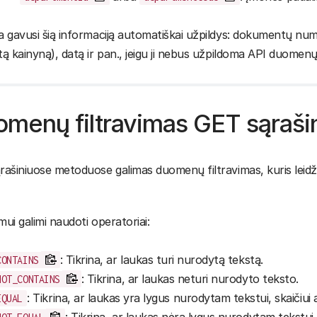
 gavusi šią informaciją automatiškai užpildys: dokumentų numer
ą kainyną), datą ir pan., jeigu ji nebus užpildoma API duome
menų filtravimas GET sąraš
ašiniuose metoduose galimas duomenų filtravimas, kuris leidžia 
imui galimi naudoti operatoriai:
: Tikrina, ar laukas turi nurodytą tekstą.
CONTAINS
: Tikrina, ar laukas neturi nurodyto teksto.
NOT_CONTAINS
: Tikrina, ar laukas yra lygus nurodytam tekstui, skaičiui 
EQUAL