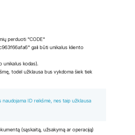
šmių perduoti "CODE"
963f66afa6" gali būti unikalus kliento
to unikalus kodas).
ikšmę, todėl užklausa bus vykdoma šiek tiek
us naudojama ID reikšmė, nes taip užklausa
dokumentą (sąskaitą, užsakymą ar operaciją)