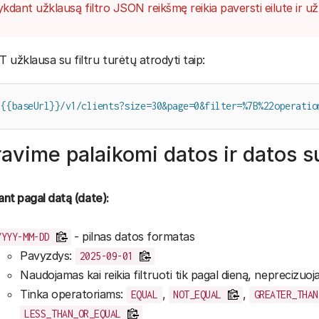
kdant užklausą filtro JSON reikšmę reikia paversti eilute ir 
 užklausa su filtru turėtų atrodyti taip:
 {{baseUrl}}/v1/clients?size=30&page=0&filter=%7B%22operatio
travime palaikomi datos ir datos s
jant pagal datą (date):
- pilnas datos formatas
YYYY-MM-DD
Pavyzdys:
2025-09-01
Naudojamas kai reikia filtruoti tik pagal dieną, neprecizuoja
Tinka operatoriams:
,
,
EQUAL
NOT_EQUAL
GREATER_THAN
LESS_THAN_OR_EQUAL