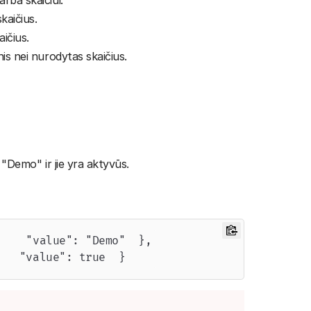
rba skaičiui.
kaičius.
aičius.
nis nei nurodytas skaičius.
 "Demo" ir jie yra aktyvūs.
    "value": "Demo"  },

   "value": true  } 