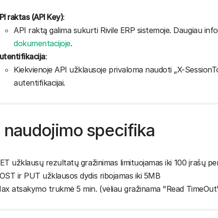
PI raktas (API Key)
:
API raktą galima sukurti Rivile ERP sistemoje. Daugiau infor
dokumentacijoje
.
utentifikacija
:
Kiekvienoje API užklausoje privaloma naudoti „X-SessionT
autentifikacijai.
 naudojimo specifika
ET užklausų rezultatų gražinimas limituojamas iki 100 įrašų pe
OST ir PUT užklausos dydis ribojamas iki 5MB
ax atsakymo trukmė 5 min. (vėliau gražinama "Read TimeOut"