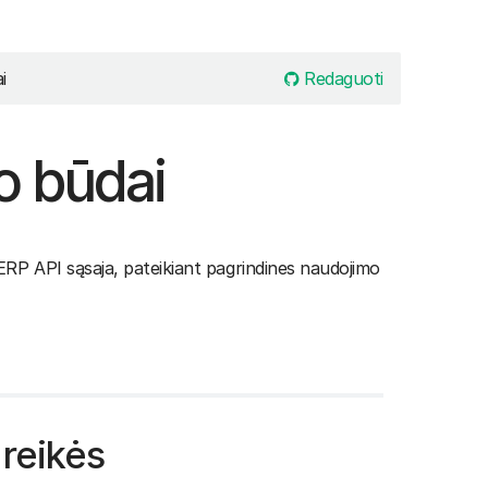
Redaguoti
i
o būdai
 ERP API sąsaja, pateikiant pagrindines naudojimo
 reikės