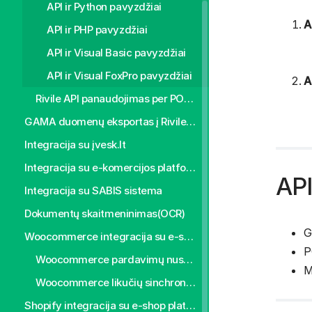
API ir Python pavyzdžiai
A
API ir PHP pavyzdžiai
API ir Visual Basic pavyzdžiai
API ir Visual FoxPro pavyzdžiai
A
Rivile API panaudojimas per POSTMAN
GAMA duomenų eksportas į Rivile ERP
Integracija su įvesk.lt
Integracija su e-komercijos platforma "PrestaShop"
API
Integracija su SABIS sistema
Dokumentų skaitmeninimas(OCR)
G
Woocommerce integracija su e-shop platforma
P
Woocommerce pardavimų nuskaitymas
M
Woocommerce likučių sinchronizacija
Shopify integracija su e-shop platforma