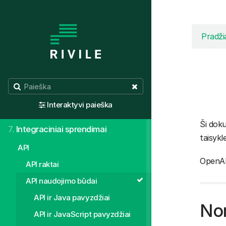
1.
Aktualijos
2.
Valdymo principai
Pradži
3.
Normatyvai, žinynai
4.
Sistemos individualus pritaikymas
5.
Pirmieji žingsniai
Interaktyvi paieška
6.
Moduliai
Ši doku
7.
Integraciniai sprendimai
taisykl
API
OpenAPI
API raktai
API naudojimo būdai
API ir Java pavyzdžiai
Nor
API ir JavaScript pavyzdžiai