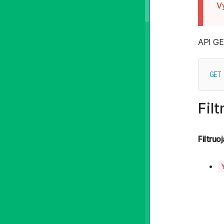
Vy
API GET
GET
Fil
Filtruo