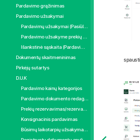
Pardavimo grąžinimas
Pardavimo užsakymai
Pardavimų užsakymai (Pasiūlymai)
Pardavimo užsakyme prekių kiekio rezervavimas
Išankstinė sąskaita (Pardavimo užsakymai)
Dokumentų skaitmeninimas
spaust
Pirkėjų sutartys
D.U.K
Pardavimo kainų kategorijos
Pardavimo dokumento redagavimas
Prekių rezervavimas/rezervacijos atšaukimas pardavimo sąskaitoje faktūroje
Konsignacinis pardavimas
Būsimų laikotarpių užsakymai/sąskaitos
Registruotų dokumentų anuliavimas