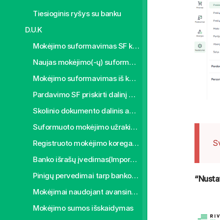
Tiesioginis ryšys su banku
D.U.K
Mokėjimo suformavimas SF kūrimo metu
Naujas mokėjimo(-ų) suformavimas skolų registre
Mokėjimo suformavimas iš kelių skolos dokumentų
Pardavimo SF priskirti dalinį apmokėjimą
Skolinio dokumento dalinis apmokėjimas
Suformuoto mokėjimo užrakinimas
S
Registruoto mokėjimo koregavimas
Banko išrašų įvedimas(Importas)
Pinigų pervedimai tarp banko sąskaitų
“Nustat
Mokėjimai naudojant avansines DK sąskaitas
Mokėjimo sumos išskaidymas