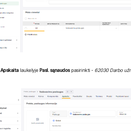
e
Apskaita
laukelyje
Pasl. sąnaudos
pasirinkti -
62030 Darbo užmo