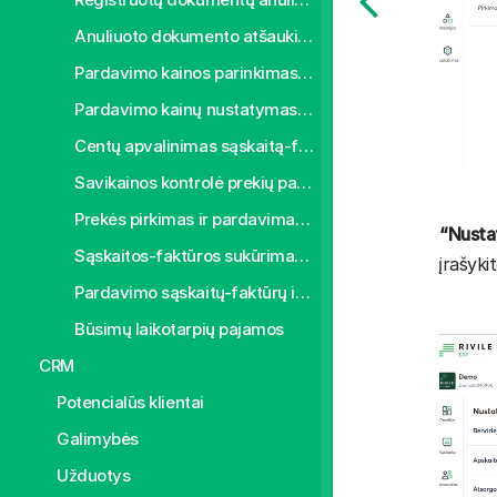
Anuliuoto dokumento atšaukimas
Pardavimo kainos parinkimas iš kainyno arba paskutinio pardavimo
Pardavimo kainų nustatymas prekių pirkimo metu
Centų apvalinimas sąskaitą-faktūrą apmokant grynais pinigais
Savikainos kontrolė prekių pardavimo metu
Prekės pirkimas ir pardavimas skirtingais mato vienetais
“Nustat
Sąskaitos-faktūros sukūrimas kelių užsakymų pagrindu
įrašyki
Pardavimo sąskaitų-faktūrų išsiuntimas klientui
Būsimų laikotarpių pajamos
CRM
Potencialūs klientai
Galimybės
Užduotys