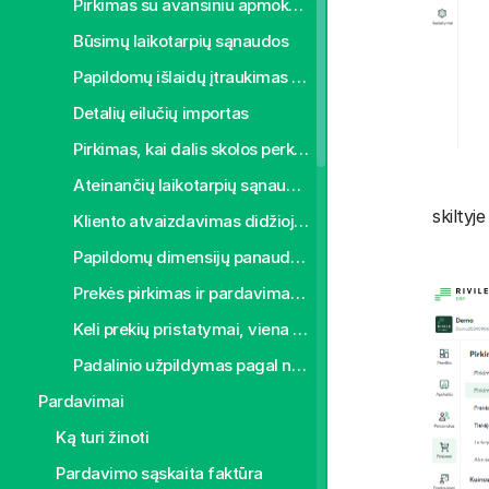
Pirkimas su avansiniu apmokėjimu
Būsimų laikotarpių sąnaudos
Papildomų išlaidų įtraukimas į pirktų prekių savikainą
Detalių eilučių importas
Pirkimas, kai dalis skolos perkeliama apmokėti GPM
Ateinančių laikotarpių sąnaudos
skiltyj
Kliento atvaizdavimas didžiojoje knygoje
Papildomų dimensijų panaudojimas (klasifikatoriai)
Prekės pirkimas ir pardavimas skirtingais mato vienetais
Keli prekių pristatymai, viena sąskaita
Padalinio užpildymas pagal nutylėjimą
Pardavimai
Ką turi žinoti
Pardavimo sąskaita faktūra