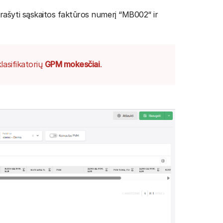
 Įrašyti sąskaitos faktūros numerį “MB002“ ir
lasifikatorių
GPM mokesčiai
.