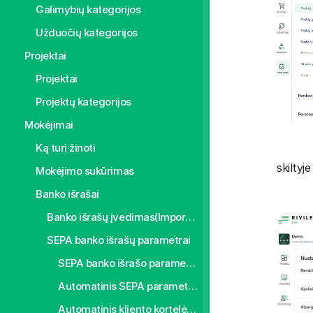
Galimybių kategorijos
Užduočių kategorijos
Projektai
Projektai
Projektų kategorijos
Mokėjimai
Ką turi žinoti
skiltyj
Mokėjimo sukūrimas
Banko išrašai
Banko išrašų įvedimas(Importas)
SEPA banko išrašų parametrai
SEPA banko išrašo parametrizavimas rankiniu būdu
Automatinis SEPA parametro užpildymas
Automatinis kliento kortelės užpildymas