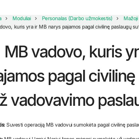
a
Moduliai
Personalas (Darbo užmokestis)
Mažoji
ovo, kuris yra ir MB narys pajamos pagal civilinę paslaugų su
MB vadovo, kuris yr
jamos pagal civilinę
ž vadovavimo paslau
is:
Suvesti operaciją MB vadovui sumokėta pagal civilinę pasl