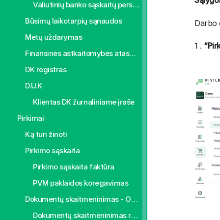
Sąlygo
Valiutinių banko sąskaitų perskaičiavimas
Būsimų laikotarpių sąnaudos
Darbo 
Metų uždarymas
1 .
“Pir
Finansinės astkaitomybės ataskaitos
DK registras
D.U.K
Klientas DK žurnaliniame įraše
Pirkimai
Ką turi žinoti
Pirkimo sąskaita
Pirkimo sąskaita faktūra
PVM paklaidos koregavimas
Dokumentų skaitmeninimas - OCR
Dokumentų skaitmeninimas rankiniu būdu