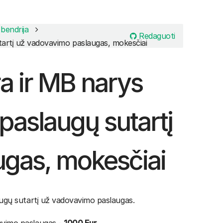
 bendrija
Redaguoti
tartį už vadovavimo paslaugas, mokesčiai
a ir MB narys
 paslaugų sutartį
gas, mokesčiai
augų sutartį už vadovavimo paslaugas.