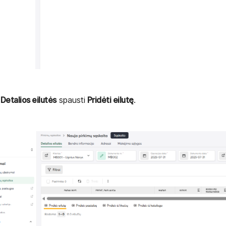
e
Detalios eilutės
spausti
Pridėti eilutę
.