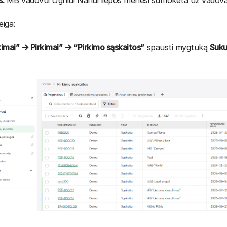
s:
MB vadovui Ugniui Nariui liepos mėnesi sumokėta už vadov
eiga:
kimai” → Pirkimai” → “Pirkimo sąskaitos”
spausti mygtuką
Suku