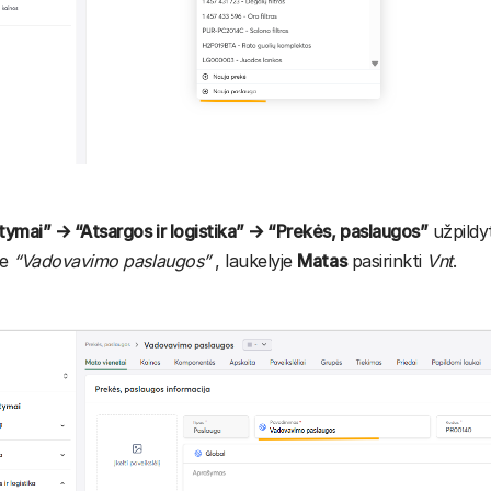
ymai” → “Atsargos ir logistika” → “Prekės, paslaugos”
užpildy
te
“Vadovavimo paslaugos”
, laukelyje
Matas
pasirinkti
Vnt
.