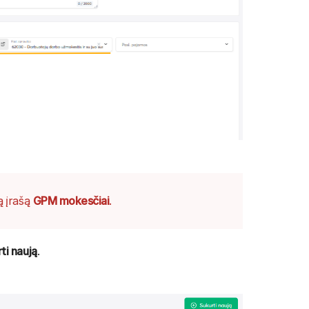
ą įrašą
GPM mokesčiai
.
ti naują
.