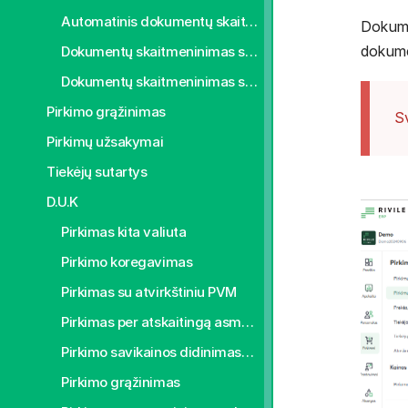
Automatinis dokumentų skaitmeninimas
Dokum
dokume
Dokumentų skaitmeninimas su šablonu
Dokumentų skaitmeninimas su šablonu eliminuoti sąskaitos faktūros tuščias eilutes
Pirkimo grąžinimas
Sv
Pirkimų užsakymai
Tiekėjų sutartys
D.U.K
Pirkimas kita valiuta
Pirkimo koregavimas
Pirkimas su atvirkštiniu PVM
Pirkimas per atskaitingą asmenį
Pirkimo savikainos didinimas/mažinimas
Pirkimo grąžinimas