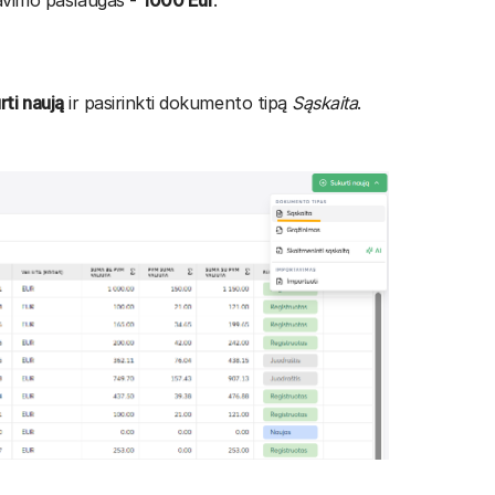
avimo paslaugas -
1000 Eur
.
rti naują
ir pasirinkti dokumento tipą
Sąskaita
.