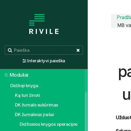
1.
Aktualijos
Pradži
MB vad
2.
Valdymo principai
3.
Normatyvai, žinynai
4.
Sistemos individualus pritaikymas
Interaktyvi paieška
5.
Pirmieji žingsniai
pa
6.
Moduliai
Didžioji knyga
u
Ką turi žinoti
DK žurnalo sukūrimas
DK žurnaliniai įrašai
Užduot
Didžiosios knygos operacijos