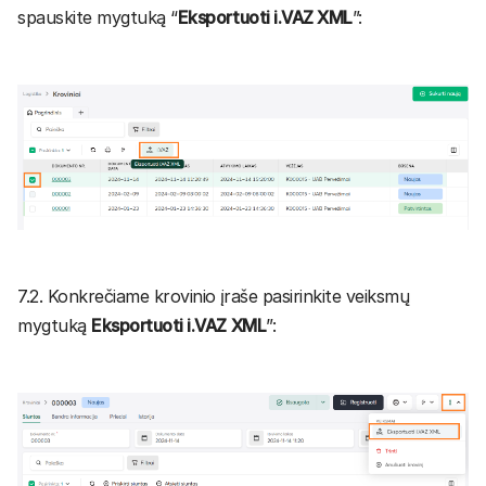
spauskite mygtuką “
Eksportuoti i.VAZ XML
”:
7.2. Konkrečiame krovinio įraše pasirinkite veiksmų
mygtuką
Eksportuoti i.VAZ XML
”: