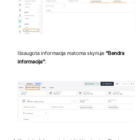
Išsaugota informacija matoma skyriuje
“Bendra
informacija”
: