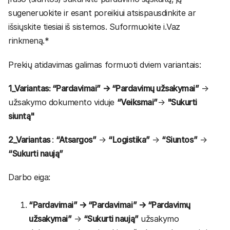
sugeneruokite ir esant poreikiui atsispausdinkite ar
išsiųskite tiesiai iš sistemos. Suformuokite i.Vaz
rinkmeną.*
Prekių atidavimas galimas formuoti dviem variantais:
1_Variantas:
“Pardavimai” → “Pardavimų užsakymai”
→
užsakymo dokumento viduje
“Veiksmai”
→
"Sukurti
siuntą"
2_Variantas
:
“Atsargos”
→
“Logistika”
→
“Siuntos”
→
“Sukurti naują”
Darbo eiga:
“Pardavimai” → “Pardavimai” → “Pardavimų
užsakymai”
→
“Sukurti naują”
užsakymo