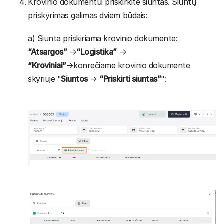
Krovinio dokumentui priskirkite siuntas. Siuntų
priskyrimas galimas dviem būdais:
a) Siunta priskiriama krovinio dokumente:
“Atsargos”
→
“Logistika”
→
“Kroviniai”
→konrečiame krovinio dokumente
skyriuje "
Siuntos
→
“Priskirti siuntas”
":