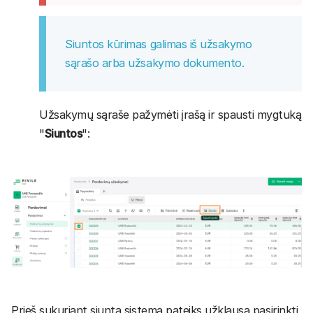
Siuntos kūrimas galimas iš užsakymo
sąrašo arba užsakymo dokumento.
Užsakymų sąraše pažymėti įrašą ir spausti mygtuką
"
Siuntos
":
Prieš sukuriant siuntą sistema pateiks užklausą pasirinkti