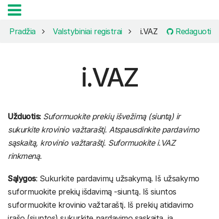
Redaguoti
Pradžia
Valstybiniai registrai
i.VAZ
i.VAZ
Užduotis:
Suformuokite prekių išvežimą (siuntą) ir
sukurkite krovinio važtaraštį. Atspausdinkite pardavimo
sąskaitą, krovinio važtaraštį. Suformuokite i.VAZ
rinkmeną.
Sąlygos
: Sukurkite pardavimų užsakymą. Iš užsakymo
suformuokite prekių išdavimą -siuntą. Iš siuntos
suformuokite krovinio važtaraštį. Iš prekių atidavimo
įrašo (siuntos) sukurkite pardavimo sąskaitą, ją