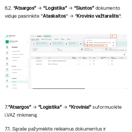
6.2.
“Atsargos”
→
“Logistika”
→
“Siuntos”
dokumento
viduje pasirinkite "
Ataskaitos
" → “
Krovinio važtaraštis
”:
7.
“Atsargos”
→
“Logistika”
→
“Kroviniai”
suformuokite
i.VAZ rinkmeną:
7.1. Sąraše pažymėkite reikiamus dokumentus ir